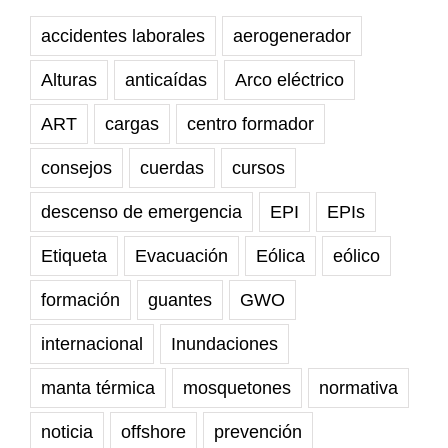
accidentes laborales
aerogenerador
Alturas
anticaídas
Arco eléctrico
ART
cargas
centro formador
consejos
cuerdas
cursos
descenso de emergencia
EPI
EPIs
Etiqueta
Evacuación
Eólica
eólico
formación
guantes
GWO
internacional
Inundaciones
manta térmica
mosquetones
normativa
noticia
offshore
prevención