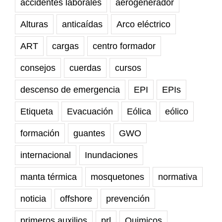
accidentes laborales
aerogenerador
Alturas
anticaídas
Arco eléctrico
ART
cargas
centro formador
consejos
cuerdas
cursos
descenso de emergencia
EPI
EPIs
Etiqueta
Evacuación
Eólica
eólico
formación
guantes
GWO
internacional
Inundaciones
manta térmica
mosquetones
normativa
noticia
offshore
prevención
primeros auxilios
prl
Quimicos