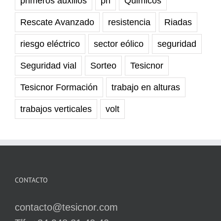
primeros auxilios
prl
Quimicos
Rescate Avanzado
resistencia
Riadas
riesgo eléctrico
sector eólico
seguridad
Seguridad vial
Sorteo
Tesicnor
Tesicnor Formación
trabajo en alturas
trabajos verticales
volt
CONTACTO
contacto@tesicnor.com