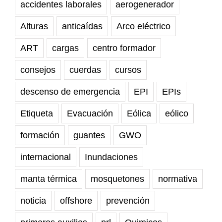
accidentes laborales
aerogenerador
Alturas
anticaídas
Arco eléctrico
ART
cargas
centro formador
consejos
cuerdas
cursos
descenso de emergencia
EPI
EPIs
Etiqueta
Evacuación
Eólica
eólico
formación
guantes
GWO
internacional
Inundaciones
manta térmica
mosquetones
normativa
noticia
offshore
prevención