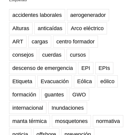
accidentes laborales
aerogenerador
Alturas
anticaídas
Arco eléctrico
ART
cargas
centro formador
consejos
cuerdas
cursos
descenso de emergencia
EPI
EPIs
Etiqueta
Evacuación
Eólica
eólico
formación
guantes
GWO
internacional
Inundaciones
manta térmica
mosquetones
normativa
noticia
offshore
prevención