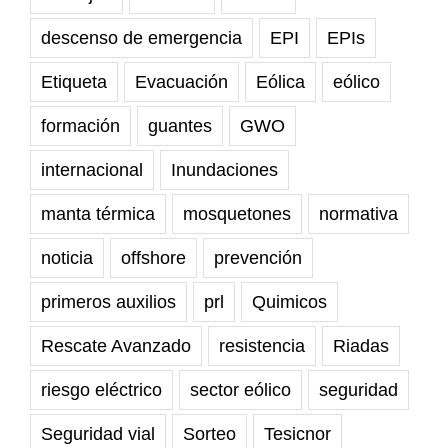
descenso de emergencia
EPI
EPIs
Etiqueta
Evacuación
Eólica
eólico
formación
guantes
GWO
internacional
Inundaciones
manta térmica
mosquetones
normativa
noticia
offshore
prevención
primeros auxilios
prl
Quimicos
Rescate Avanzado
resistencia
Riadas
riesgo eléctrico
sector eólico
seguridad
Seguridad vial
Sorteo
Tesicnor