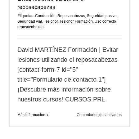
reposacabezas
Etiquetas:
Conducción
,
Reposacabezas
,
Seguridad pasiva
,
Seguridad vial
,
Tesicnor
,
Tesicnor Formación
,
Uso correcto
reposacabezas
David MARTÍNEZ Formación | Evitar
lesiones utilizando el reposacabezas
[contact-form-7 id="5"
title="Formulario de contacto 1"]
¡Descubre más información sobre
nuestros cursos! CURSOS PRL
en
Más información
Comentarios desactivados
Evitar
lesiones
utilizando
el