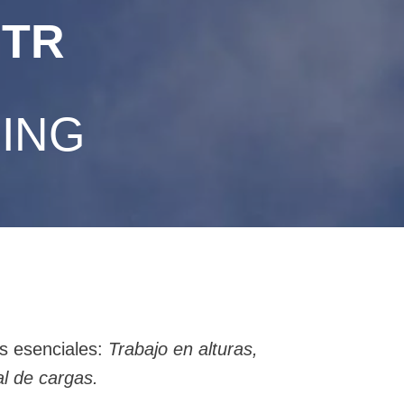
STR
NING
s esenciales:
Trabajo en alturas,
l de cargas.