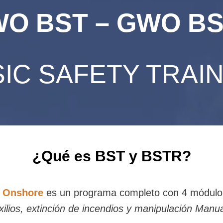
O BST – GWO B
IC SAFETY TRAI
¿Qué es BST y BSTR?
) Onshore
es
un programa completo con 4 módulo
ilios, e
xtinción de incendios y m
anipulación Manua