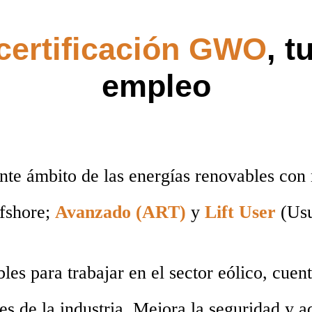
certi
ficación G
WO
, t
empleo
ente ámbito de las energías renovables con
fshore;
Avanzado (ART)
y
Lift User
(Usu
es para trabajar en el sector eólico, cuen
es de la industria.
Mejora la seguridad y a