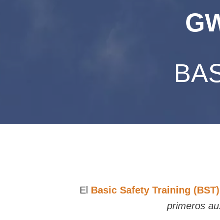
GW
BAS
El
Basic Safety Training (BST
p
rimeros aux