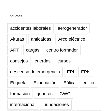
Etiquetas
accidentes laborales
aerogenerador
Alturas
anticaídas
Arco eléctrico
ART
cargas
centro formador
consejos
cuerdas
cursos
descenso de emergencia
EPI
EPIs
Etiqueta
Evacuación
Eólica
eólico
formación
guantes
GWO
internacional
Inundaciones