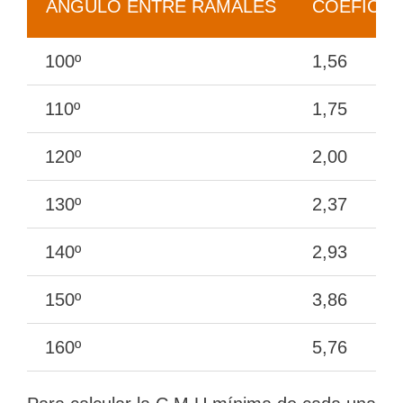
ÁNGULO ENTRE RAMALES
COEFICIE
100º
1,56
110º
1,75
120º
2,00
130º
2,37
140º
2,93
150º
3,86
160º
5,76