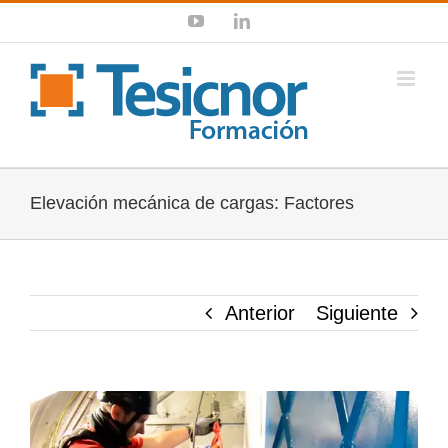
Saltar
YouTube
LinkedIn
al
contenido
Elevación mecánica de cargas: Factores
Anterior
Siguiente
Ver
imagen