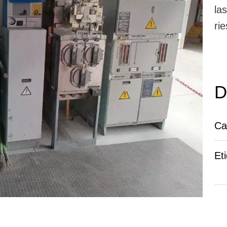
la
rie
D
Ca
Et