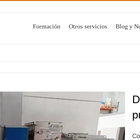
Formación
Otros servicios
Blog y No
D
p
Co