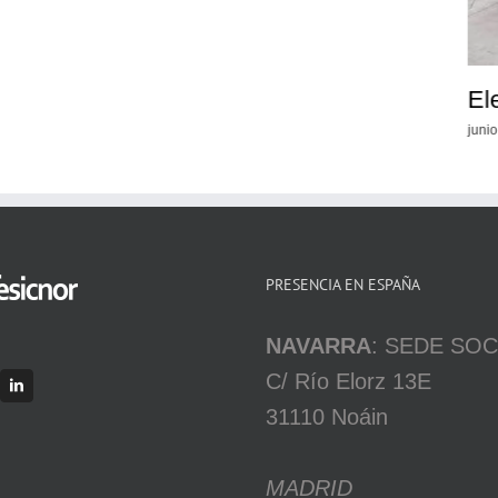
El
junio
PRESENCIA EN ESPAÑA
NAVARRA
: SEDE SOC
C/ Río Elorz 13E
31110 Noáin
MADRID