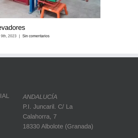
evadores
 9th, 2023
|
Sin comentarios
IAL
ANDALUCÍA
P.I. Juncaril. C/ La
Calahorra, 7
18330 Albolote (Granada)